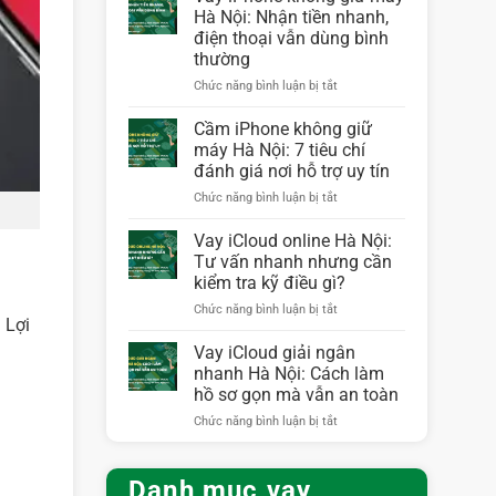
uy
Hà Nội: Nhận tiền nhanh,
tín
điện thoại vẫn dùng bình
Hà
thường
Nội:
Checklist
ở
Chức năng bình luận bị tắt
chọn
Vay
đơn
iPhone
Cầm iPhone không giữ
vị
không
máy Hà Nội: 7 tiêu chí
an
giữ
đánh giá nơi hỗ trợ uy tín
toàn
máy
trước
ở
Chức năng bình luận bị tắt
Hà
khi
Cầm
Nội:
ký
iPhone
Nhận
Vay iCloud online Hà Nội:
hồ
không
tiền
Tư vấn nhanh nhưng cần
sơ
giữ
nhanh,
kiểm tra kỹ điều gì?
máy
điện
ở
Chức năng bình luận bị tắt
Hà
thoại
 Lợi
Vay
Nội:
vẫn
iCloud
7
dùng
Vay iCloud giải ngân
online
tiêu
bình
nhanh Hà Nội: Cách làm
Hà
chí
thường
hồ sơ gọn mà vẫn an toàn
Nội:
đánh
ở
Chức năng bình luận bị tắt
Tư
giá
Vay
vấn
nơi
iCloud
nhanh
hỗ
giải
nhưng
trợ
Danh mục vay
ngân