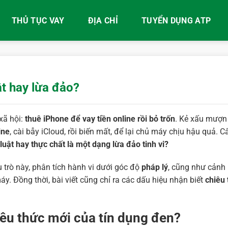
THỦ TỤC VAY
ĐỊA CHỈ
TUYỂN DỤNG ATP
ật hay lừa đảo?
xã hội:
thuê iPhone để vay tiền online rồi bỏ trốn
. Kẻ xấu mượn
ine
, cài bẫy iCloud, rồi biến mất, để lại chủ máy chịu hậu quả. C
 luật hay thực chất là một dạng lừa đảo tinh vi?
u trò này, phân tích hành vi dưới góc độ
pháp lý
, cũng như cảnh
y. Đồng thời, bài viết cũng chỉ ra các dấu hiệu nhận biết
chiêu 
iêu thức mới của tín dụng đen?