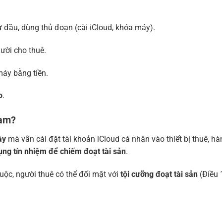
 đầu, dùng thủ đoạn (cài iCloud, khóa máy).
ười cho thuê.
máy bằng tiền.
o
.
hạm?
áy
mà vẫn cài đặt tài khoản iCloud cá nhân vào thiết bị thuê, hà
dụng tín nhiệm để chiếm đoạt tài sản
.
uộc, người thuê có thể đối mặt với
tội cưỡng đoạt tài sản
(Điều 