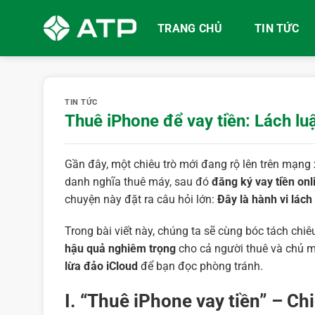
Bỏ
qua
TRANG CHỦ
TIN TỨC
nội
dung
TIN TỨC
Thuê iPhone để vay tiền: Lách lu
Gần đây, một chiêu trò mới đang rộ lên trên mạng 
danh nghĩa thuê máy, sau đó
đăng ký vay tiền onl
chuyện này đặt ra câu hỏi lớn:
Đây là hành vi lách
Trong bài viết này, chúng ta sẽ cùng bóc tách chiê
hậu quả nghiêm trọng
cho cả người thuê và chủ má
lừa đảo iCloud
để bạn đọc phòng tránh.
I. “Thuê iPhone vay tiền” – Ch