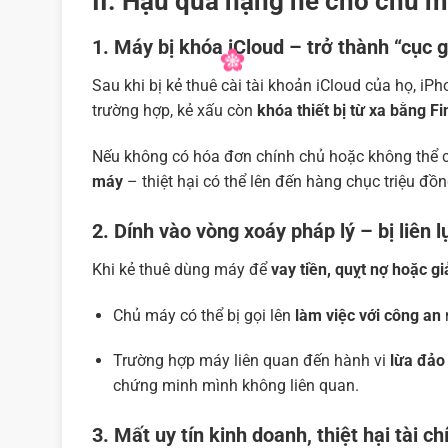
II. Hậu quả nặng nề cho chủ m
1. Máy bị khóa iCloud – trở thành “cục 
Sau khi bị kẻ thuê cài tài khoản iCloud của họ, iPh
trường hợp, kẻ xấu còn
khóa thiết bị từ xa bằng F
Nếu không có hóa đơn chính chủ hoặc không thể
máy
– thiệt hại có thể lên đến hàng chục triệu đồn
2. Dính vào vòng xoáy pháp lý – bị liên l
Khi kẻ thuê dùng máy để
vay tiền, quỵt nợ hoặc g
Chủ máy có thể bị gọi lên
làm việc với công an
n
Trường hợp máy liên quan đến hành vi
lừa đảo 
chứng minh mình không liên quan.
3. Mất uy tín kinh doanh, thiệt hại tài ch