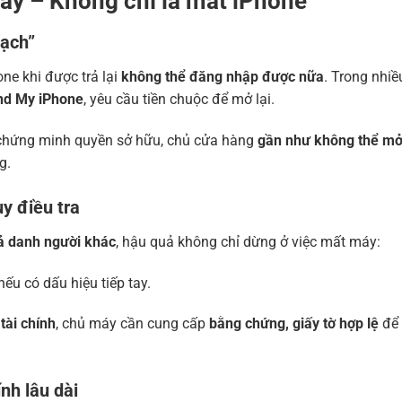
áy – Không chỉ là mất iPhone
gạch”
one khi được trả lại
không thể đăng nhập được nữa
. Trong nhiề
ind My iPhone
, yêu cầu tiền chuộc để mở lại.
 chứng minh quyền sở hữu, chủ cửa hàng
gần như không thể mở 
g.
ụy điều tra
iả danh người khác
, hậu quả không chỉ dừng ở việc mất máy:
ếu có dấu hiệu tiếp tay.
tài chính
, chủ máy cần cung cấp
bằng chứng, giấy tờ hợp lệ
để
ính lâu dài