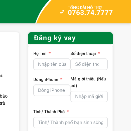
TỔNG ĐÀI HỖ TRỢ
0763.74.7777
Đăng ký vay
Họ Tên
Số điện thoại
âu
Mã giới thiệu (Nếu
Dòng iPhone
có)
 báo
trò
Tỉnh/ Thành Phố