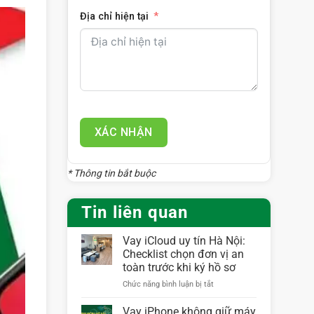
Địa chỉ hiện tại
XÁC NHẬN
* Thông tin bắt buộc
Tin liên quan
Vay iCloud uy tín Hà Nội:
Checklist chọn đơn vị an
toàn trước khi ký hồ sơ
ở
Chức năng bình luận bị tắt
Vay
iCloud
Vay iPhone không giữ máy