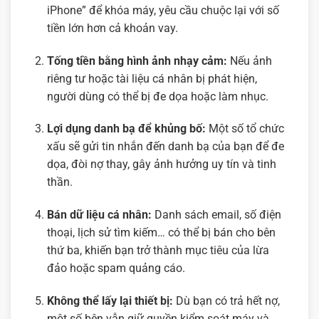
iPhone” để khóa máy, yêu cầu chuộc lại với số
tiền lớn hơn cả khoản vay.
Tống tiền bằng hình ảnh nhạy cảm:
Nếu ảnh
riêng tư hoặc tài liệu cá nhân bị phát hiện,
người dùng có thể bị đe dọa hoặc làm nhục.
Lợi dụng danh bạ để khủng bố:
Một số tổ chức
xấu sẽ gửi tin nhắn đến danh bạ của bạn để đe
dọa, đòi nợ thay, gây ảnh hưởng uy tín và tinh
thần.
Bán dữ liệu cá nhân:
Danh sách email, số điện
thoại, lịch sử tìm kiếm… có thể bị bán cho bên
thứ ba, khiến bạn trở thành mục tiêu của lừa
đảo hoặc spam quảng cáo.
Không thể lấy lại thiết bị:
Dù bạn có trả hết nợ,
một số bên vẫn giữ quyền kiểm soát máy và