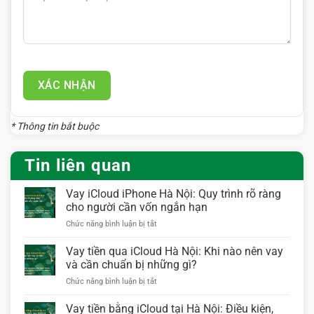
XÁC NHẬN
* Thông tin bắt buộc
Tin liên quan
Vay iCloud iPhone Hà Nội: Quy trình rõ ràng
cho người cần vốn ngắn hạn
ở
Chức năng bình luận bị tắt
Vay
iCloud
Vay tiền qua iCloud Hà Nội: Khi nào nên vay
iPhone
và cần chuẩn bị những gì?
Hà
ở
Chức năng bình luận bị tắt
Nội:
Vay
Quy
tiền
Vay tiền bằng iCloud tại Hà Nội: Điều kiện,
trình