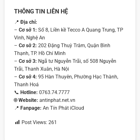
THÔNG TIN LIÊN HỆ
📍
Địa chỉ:
–
Cơ sở 1:
Số 8, Liền kề Tecco A Quang Trung, TP
Vinh, Nghệ An
–
Cơ sở 2:
202 Đặng Thuỳ Trâm, Quận Bình
Thạnh, TP. Hồ Chí Minh
–
Cơ sở 3:
Ngã tư Nguyễn Trãi, số 508 Nguyễn
Trãi, Thanh Xuân, Hà Nội
–
Cơ sở 4:
95 Hàn Thuyên, Phường Hạc Thành,
Thanh Hoá
📞
Hotline:
0763.74.7777
🌐
Website:
antinphat.net.vn
📍
Fanpage:
An Tín Phát iCloud
Post Views:
261