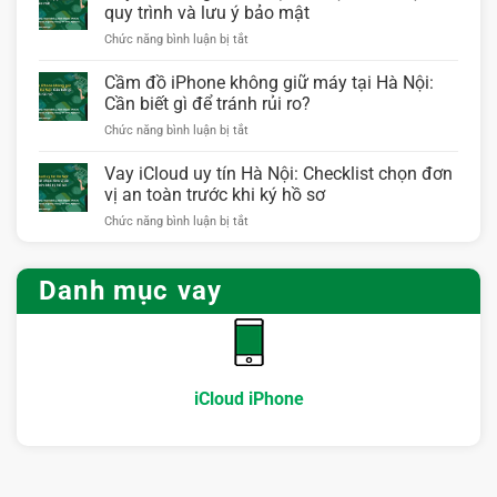
qua
rõ
quy trình và lưu ý bảo mật
iCloud
ràng
ở
Chức năng bình luận bị tắt
Hà
cho
Vay
Nội:
người
tiền
Cầm đồ iPhone không giữ máy tại Hà Nội:
Khi
cần
bằng
nào
Cần biết gì để tránh rủi ro?
vốn
iCloud
nên
ngắn
ở
Chức năng bình luận bị tắt
tại
vay
hạn
Cầm
Hà
và
đồ
Vay iCloud uy tín Hà Nội: Checklist chọn đơn
Nội:
cần
iPhone
Điều
vị an toàn trước khi ký hồ sơ
chuẩn
không
kiện,
bị
ở
Chức năng bình luận bị tắt
giữ
quy
những
Vay
máy
trình
gì?
iCloud
tại
và
uy
Hà
Danh mục vay
lưu
tín
Nội:
ý
Hà
Cần
bảo
Nội:
biết
mật
Checklist
gì
chọn
để
đơn
tránh
iCloud iPhone
vị
rủi
an
ro?
toàn
trước
khi