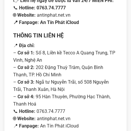
👉
Liên hệ ngay để được tư vấn 24/7 MIỄN PHÍ:
📞
Hotline:
0763.74.7777
🌐
Website:
antinphat.net.vn
📍 Fanpage:
An Tín Phát iCloud
THÔNG TIN LIÊN HỆ
📍
Địa chỉ:
–
Cơ sở 1:
Số 8, Liền kề Tecco A Quang Trung, TP
Vinh, Nghệ An
–
Cơ sở 2:
202 Đặng Thuỳ Trâm, Quận Bình
Thạnh, TP. Hồ Chí Minh
–
Cơ sở 3:
Ngã tư Nguyễn Trãi, số 508 Nguyễn
Trãi, Thanh Xuân, Hà Nội
–
Cơ sở 4:
95 Hàn Thuyên, Phường Hạc Thành,
Thanh Hoá
📞
Hotline:
0763.74.7777
🌐
Website:
antinphat.net.vn
📍
Fanpage:
An Tín Phát iCloud