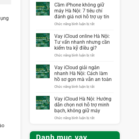
iPhone
Cầm iPhone không giữ
không
máy Hà Nội: 7 tiêu chí
giữ
đánh giá nơi hỗ trợ uy tín
dụng
máy
ở
Chức năng bình luận bị tắt
Hà
Cầm
Nội:
iPhone
Nhận
Vay iCloud online Hà Nội:
không
tiền
Tư vấn nhanh nhưng cần
giữ
nhanh,
kiểm tra kỹ điều gì?
máy
điện
ở
Chức năng bình luận bị tắt
Hà
thoại
Vay
Nội:
vẫn
iCloud
7
dùng
Vay iCloud giải ngân
online
tiêu
bình
nhanh Hà Nội: Cách làm
Hà
chí
thường
hồ sơ gọn mà vẫn an toàn
Nội:
đánh
ở
Chức năng bình luận bị tắt
Tư
giá
Vay
vấn
nơi
iCloud
nhanh
hỗ
Vay iCloud Hà Nội: Hướng
giải
nhưng
trợ
dẫn chọn nơi hỗ trợ minh
ngân
cần
uy
bạch, không giữ máy
nhanh
kiểm
tín
ở
Chức năng bình luận bị tắt
Hà
tra
Vay
Nội:
kỹ
ào
iCloud
Cách
điều
Hà
làm
gì?
Danh mục vay
Nội: