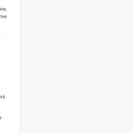
ive,
ive
 và
u