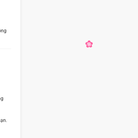
ồng
ng
bạn.