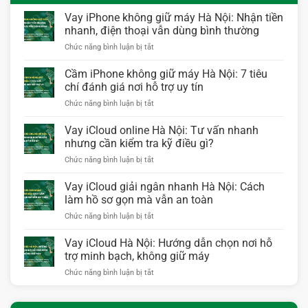
Vay iPhone không giữ máy Hà Nội: Nhận tiền
nhanh, điện thoại vẫn dùng bình thường
ở
Chức năng bình luận bị tắt
Vay
iPhone
Cầm iPhone không giữ máy Hà Nội: 7 tiêu
không
chí đánh giá nơi hỗ trợ uy tín
giữ
ở
Chức năng bình luận bị tắt
máy
Cầm
Hà
iPhone
Vay iCloud online Hà Nội: Tư vấn nhanh
Nội:
không
Nhận
nhưng cần kiểm tra kỹ điều gì?
giữ
tiền
ở
Chức năng bình luận bị tắt
máy
nhanh,
Vay
Hà
điện
iCloud
Vay iCloud giải ngân nhanh Hà Nội: Cách
Nội:
thoại
online
7
làm hồ sơ gọn mà vẫn an toàn
vẫn
Hà
tiêu
dùng
ở
Chức năng bình luận bị tắt
Nội:
chí
bình
Vay
Tư
đánh
thường
iCloud
Vay iCloud Hà Nội: Hướng dẫn chọn nơi hỗ
vấn
giá
giải
nhanh
trợ minh bạch, không giữ máy
nơi
ngân
nhưng
hỗ
ở
Chức năng bình luận bị tắt
nhanh
cần
trợ
Vay
Hà
kiểm
uy
iCloud
Nội:
tra
tín
Hà