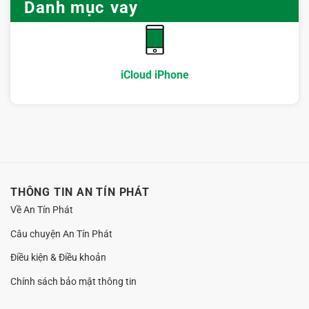
Cách
Danh mục vay
kỹ
Nội:
làm
điều
Hướng
hồ
gì?
dẫn
sơ
chọn
gọn
nơi
mà
hỗ
vẫn
iCloud iPhone
trợ
an
minh
toàn
bạch,
không
giữ
máy
THÔNG TIN AN TÍN PHÁT
Về An Tín Phát
Câu chuyện An Tín Phát
Điều kiện & Điều khoản
Chính sách bảo mật thông tin