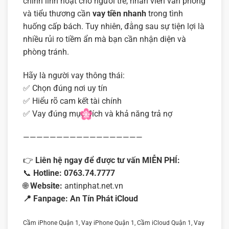
chính linh hoạt cho người trẻ, nhân viên văn phòng
và tiểu thương cần
vay tiền nhanh
trong tình
huống cấp bách. Tuy nhiên, đằng sau sự tiện lợi là
nhiều rủi ro tiềm ẩn mà bạn cần nhận diện và
phòng tránh.
Hãy là người vay thông thái:
✅ Chọn đúng nơi uy tín
✅ Hiểu rõ cam kết tài chính
✅ Vay đúng mục đích và khả năng trả nợ
——————————————————
👉
Liên hệ ngay để được tư vấn MIỄN PHÍ:
📞
Hotline:
0763.74.7777
🌐
Website:
antinphat.net.vn
📍 Fanpage:
An Tín Phát iCloud
Cầm iPhone Quận 1, Vay iPhone Quận 1, Cầm iCloud Quận 1, Vay