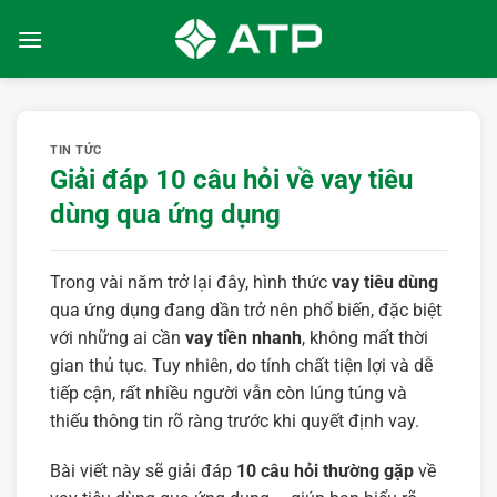
Bỏ
qua
nội
dung
TIN TỨC
Giải đáp 10 câu hỏi về vay tiêu
dùng qua ứng dụng
Trong vài năm trở lại đây, hình thức
vay tiêu dùng
qua ứng dụng đang dần trở nên phổ biến, đặc biệt
với những ai cần
vay tiền nhanh
, không mất thời
gian thủ tục. Tuy nhiên, do tính chất tiện lợi và dễ
tiếp cận, rất nhiều người vẫn còn lúng túng và
thiếu thông tin rõ ràng trước khi quyết định vay.
Bài viết này sẽ giải đáp
10 câu hỏi thường gặp
về