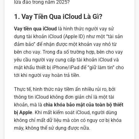
lừa đảo trong năm 2025?
1. Vay Tiền Qua iCloud Là Gì?
Vay tiền qua iCloud
là hình thức người vay sử
dụng tài khoản iCloud (Apple ID) như một “tài sản
đảm bảo” để nhận được một khoản vay nhỏ từ
bên cho vay. Trong đa số trường hợp, bên cho vay
yêu cầu người vay cung cấp tài khoản iCloud và
mật khẩu thiết bị iPhone/iPad để “giữ làm tin” cho
tới khi người vay hoàn trả tiền.
Thực tế, hình thức này tiềm ẩn nhiều rủi ro, bởi
thông tin iCloud không đơn giản chỉ là một tài
khoản, mà là
chìa khóa bảo mật của toàn bộ thiết
bị Apple
. Khi mất kiểm soát iCloud, người dùng
không chỉ mất dữ liệu mà còn có nguy cơ bị khóa
máy, không thể sử dụng được nữa.