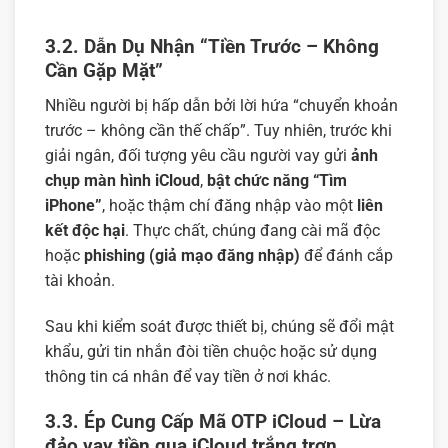
3.2. Dẫn Dụ Nhận “Tiền Trước – Không
Cần Gặp Mặt”
Nhiều người bị hấp dẫn bởi lời hứa “chuyển khoản
trước – không cần thế chấp”. Tuy nhiên, trước khi
giải ngân, đối tượng yêu cầu người vay gửi
ảnh
chụp màn hình iCloud
,
bật chức năng “Tìm
iPhone”
, hoặc thậm chí đăng nhập vào một
liên
kết độc hại
. Thực chất, chúng đang cài mã độc
hoặc
phishing (giả mạo đăng nhập)
để đánh cắp
tài khoản.
Sau khi kiểm soát được thiết bị, chúng sẽ đổi mật
khẩu, gửi tin nhắn đòi tiền chuộc hoặc sử dụng
thông tin cá nhân để vay tiền ở nơi khác.
3.3. Ép Cung Cấp Mã OTP iCloud – Lừa
đảo vay tiền qua iCloud trắng trợn