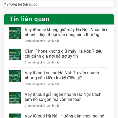
* Thông tin bắt buộc
Tin liên quan
Vay iPhone không giữ máy Hà Nội: Nhận tiền
nhanh, điện thoại vẫn dùng bình thường
ở
Chức năng bình luận bị tắt
Vay
iPhone
Cầm iPhone không giữ máy Hà Nội: 7 tiêu
không
chí đánh giá nơi hỗ trợ uy tín
giữ
ở
Chức năng bình luận bị tắt
máy
Cầm
Hà
iPhone
Vay iCloud online Hà Nội: Tư vấn nhanh
Nội:
không
Nhận
nhưng cần kiểm tra kỹ điều gì?
giữ
tiền
ở
Chức năng bình luận bị tắt
máy
nhanh,
Vay
Hà
điện
iCloud
Vay iCloud giải ngân nhanh Hà Nội: Cách
Nội:
thoại
online
7
làm hồ sơ gọn mà vẫn an toàn
vẫn
Hà
tiêu
dùng
ở
Chức năng bình luận bị tắt
Nội:
chí
bình
Vay
Tư
đánh
thường
iCloud
Vay iCloud Hà Nội: Hướng dẫn chọn nơi hỗ
vấn
giá