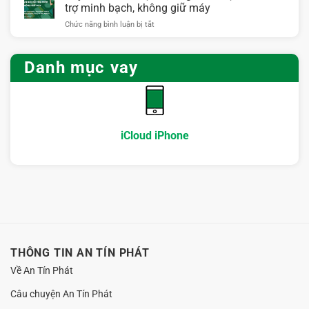
giải
nhanh
trợ minh bạch, không giữ máy
nơi
ngân
nhưng
hỗ
ở
Chức năng bình luận bị tắt
nhanh
cần
trợ
Vay
Hà
kiểm
uy
iCloud
Nội:
tra
tín
Hà
Cách
Danh mục vay
kỹ
Nội:
làm
điều
Hướng
hồ
gì?
dẫn
sơ
chọn
gọn
nơi
mà
hỗ
vẫn
iCloud iPhone
trợ
an
minh
toàn
bạch,
không
giữ
máy
THÔNG TIN AN TÍN PHÁT
Về An Tín Phát
Câu chuyện An Tín Phát