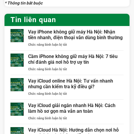
* Thông tin bắt buộc
Tin liên quan
Vay iPhone không giữ máy Hà Nội: Nhận
tiền nhanh, điện thoại vẫn dùng bình thường
ở
Chức năng bình luận bị tắt
Vay
iPhone
Cầm iPhone không giữ máy Hà Nội: 7 tiêu
không
chí đánh giá nơi hỗ trợ uy tín
giữ
ở
Chức năng bình luận bị tắt
máy
Cầm
Hà
iPhone
Vay iCloud online Hà Nội: Tư vấn nhanh
Nội:
không
Nhận
nhưng cần kiểm tra kỹ điều gì?
giữ
tiền
ở
Chức năng bình luận bị tắt
máy
nhanh,
Vay
Hà
điện
iCloud
Vay iCloud giải ngân nhanh Hà Nội: Cách
Nội:
thoại
online
7
làm hồ sơ gọn mà vẫn an toàn
vẫn
Hà
tiêu
dùng
ở
Chức năng bình luận bị tắt
Nội:
chí
bình
Vay
Tư
đánh
thường
iCloud
Vay iCloud Hà Nội: Hướng dẫn chọn nơi hỗ
vấn
giá
giải