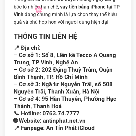
bộc lộ nhiều hạn chế,
vay tiền bằng iPhone tại TP
Vinh
đang chứng minh là lựa chọn thay thế hiệu
quả và phù hợp hơn với người dùng hiện đại.
THÔNG TIN LIÊN HỆ
📍
Địa chỉ:
–
Cơ sở 1:
Số 8, Liền kề Tecco A Quang
Trung, TP Vinh, Nghệ An
–
Cơ sở 2:
202 Đặng Thuỳ Trâm, Quận
Bình Thạnh, TP. Hồ Chí Minh
–
Cơ sở 3:
Ngã tư Nguyễn Trãi, số 508
Nguyễn Trãi, Thanh Xuân, Hà Nội
–
Cơ sở 4:
95 Hàn Thuyên, Phường Hạc
Thành, Thanh Hoá
📞
Hotline:
0763.74.7777
🌐
Website:
antinphat.net.vn
📍
Fanpage:
An Tín Phát iCloud