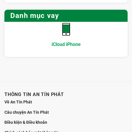
Vay
máy
trình
gì?
iCloud
tại
và
uy
Hà
Danh mục vay
lưu
tín
Nội:
ý
Hà
Cần
bảo
Nội:
biết
mật
Checklist
gì
chọn
để
đơn
tránh
iCloud iPhone
vị
rủi
an
ro?
toàn
trước
khi
ký
hồ
sơ
THÔNG TIN AN TÍN PHÁT
Về An Tín Phát
Câu chuyện An Tín Phát
Điều kiện & Điều khoản