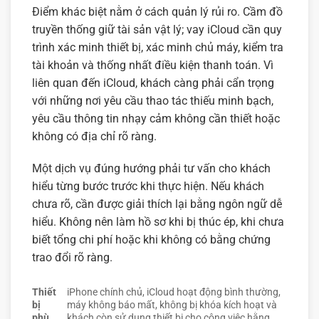
Điểm khác biệt nằm ở cách quản lý rủi ro. Cầm đồ
truyền thống giữ tài sản vật lý; vay iCloud cần quy
trình xác minh thiết bị, xác minh chủ máy, kiểm tra
tài khoản và thống nhất điều kiện thanh toán. Vì
liên quan đến iCloud, khách càng phải cẩn trọng
với những nơi yêu cầu thao tác thiếu minh bạch,
yêu cầu thông tin nhạy cảm không cần thiết hoặc
không có địa chỉ rõ ràng.
Một dịch vụ đúng hướng phải tư vấn cho khách
hiểu từng bước trước khi thực hiện. Nếu khách
chưa rõ, cần được giải thích lại bằng ngôn ngữ dễ
hiểu. Không nên làm hồ sơ khi bị thúc ép, khi chưa
biết tổng chi phí hoặc khi không có bằng chứng
trao đổi rõ ràng.
Thiết
iPhone chính chủ, iCloud hoạt động bình thường,
bị
máy không báo mất, không bị khóa kích hoạt và
phù
khách còn sử dụng thiết bị cho công việc hằng