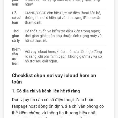
hợp
ngày
Hồ
CMND/CCCD còn hiệu lực, số điện thoại liên hệ,
sơ cơ
thông tin nơi ở hiện tại và tình trạng iPhone cần
bản
thẩm định.
Thời
Có thể tư vấn và kiểm tra điều kiện trong ngày;
gian
thời gian giải ngân phụ thuộc tình trạng máy và
xử lý
hồ sơ thực tế.
Điểm
Với vay icloud hcm, khách nên ưu tiên hợp đồng
cần
rõ ràng, chi phí minh bạch, không giữ máy và có
ưu
hỗ trợ sau giải ngân.
tiên
Checklist chọn nơi vay icloud hcm an
toàn
1. Có địa chỉ và kênh liên hệ rõ ràng
Đơn vị uy tín cần có số điện thoại, Zalo hoặc
fanpage hoạt động ổn định, địa chỉ văn phòng có
thể kiểm chứng và thông tin thương hiệu nhất