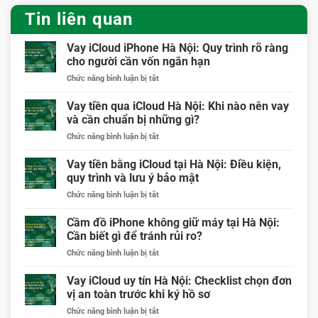
Tin liên quan
Vay iCloud iPhone Hà Nội: Quy trình rõ ràng
cho người cần vốn ngắn hạn
ở
Chức năng bình luận bị tắt
Vay
iCloud
Vay tiền qua iCloud Hà Nội: Khi nào nên vay
iPhone
và cần chuẩn bị những gì?
Hà
ở
Chức năng bình luận bị tắt
Nội:
Vay
Quy
tiền
Vay tiền bằng iCloud tại Hà Nội: Điều kiện,
trình
qua
rõ
quy trình và lưu ý bảo mật
iCloud
ràng
ở
Chức năng bình luận bị tắt
Hà
cho
Vay
Nội:
người
tiền
Cầm đồ iPhone không giữ máy tại Hà Nội:
Khi
cần
bằng
nào
Cần biết gì để tránh rủi ro?
vốn
iCloud
nên
ngắn
ở
Chức năng bình luận bị tắt
tại
vay
hạn
Cầm
Hà
và
đồ
Vay iCloud uy tín Hà Nội: Checklist chọn đơn
Nội:
cần
iPhone
Điều
vị an toàn trước khi ký hồ sơ
chuẩn
không
kiện,
bị
ở
Chức năng bình luận bị tắt
giữ
quy
những