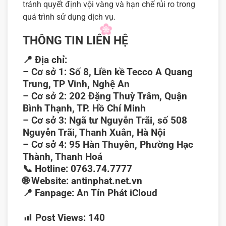
tránh quyết định vội vàng và hạn chế rủi ro trong
quá trình sử dụng dịch vụ.
THÔNG TIN LIÊN HỆ
📍
Địa chỉ:
–
Cơ sở 1:
Số 8, Liền kề Tecco A Quang
Trung, TP Vinh, Nghệ An
–
Cơ sở 2:
202 Đặng Thuỳ Trâm, Quận
Bình Thạnh, TP. Hồ Chí Minh
–
Cơ sở 3:
Ngã tư Nguyễn Trãi, số 508
Nguyễn Trãi, Thanh Xuân, Hà Nội
–
Cơ sở 4:
95 Hàn Thuyên, Phường Hạc
Thành, Thanh Hoá
📞
Hotline:
0763.74.7777
🌐
Website:
antinphat.net.vn
📍
Fanpage:
An Tín Phát iCloud
Post Views:
140