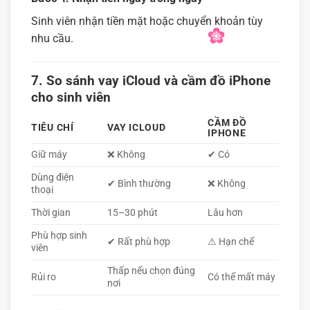
Sinh viên nhận tiền mặt hoặc chuyển khoản tùy
nhu cầu.
7. So sánh vay iCloud và cầm đồ iPhone
cho sinh viên
CẦM ĐỒ
TIÊU CHÍ
VAY ICLOUD
IPHONE
Giữ máy
❌ Không
✔ Có
Dùng điện
✔ Bình thường
❌ Không
thoại
Thời gian
15–30 phút
Lâu hơn
Phù hợp sinh
✔ Rất phù hợp
⚠ Hạn chế
viên
Thấp nếu chọn đúng
Rủi ro
Có thể mất máy
nơi