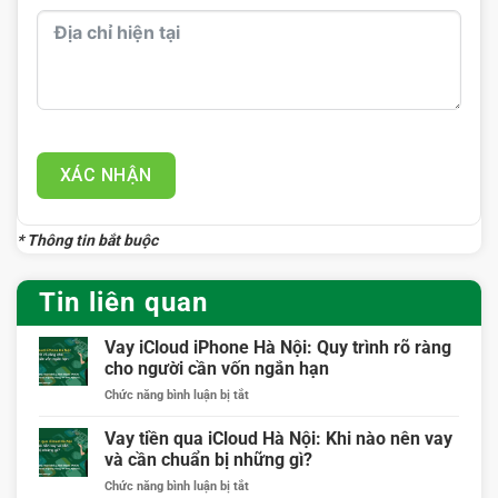
XÁC NHẬN
* Thông tin bắt buộc
Tin liên quan
Vay iCloud iPhone Hà Nội: Quy trình rõ ràng
cho người cần vốn ngắn hạn
ở
Chức năng bình luận bị tắt
Vay
iCloud
Vay tiền qua iCloud Hà Nội: Khi nào nên vay
iPhone
và cần chuẩn bị những gì?
Hà
ở
Chức năng bình luận bị tắt
Nội: