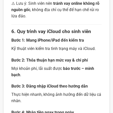
⚠️ Lưu ý: Sinh viên nên
tránh vay online không rõ
nguồn gốc
, không địa chỉ cụ thể để hạn chế rủi ro
lừa đảo.
6. Quy trình vay iCloud cho sinh viên
Bước 1:
Mang iPhone/iPad đến kiểm tra
Kỹ thuật viên kiểm tra tình trạng máy và iCloud.
Bước 2:
Thỏa thuận hạn mức vay & chi phí
Mọi khoản phí, lãi suất được
báo trước – minh
bạch
.
Bước 3:
Đăng nhập iCloud theo hướng dẫn
Thực hiện nhanh, không ảnh hưởng đến dữ liệu cá
nhân.
Bước 4:
Nhận tiền ngay trong ngày