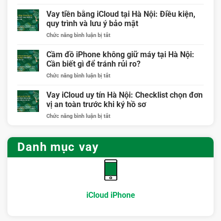
Vay
Quy
tiền
Vay tiền bằng iCloud tại Hà Nội: Điều kiện,
trình
qua
rõ
quy trình và lưu ý bảo mật
iCloud
ràng
ở
Chức năng bình luận bị tắt
Hà
cho
Vay
Nội:
người
tiền
Cầm đồ iPhone không giữ máy tại Hà Nội:
Khi
cần
bằng
nào
Cần biết gì để tránh rủi ro?
vốn
iCloud
nên
ngắn
ở
Chức năng bình luận bị tắt
tại
vay
hạn
Cầm
Hà
và
đồ
Vay iCloud uy tín Hà Nội: Checklist chọn đơn
Nội:
cần
iPhone
Điều
vị an toàn trước khi ký hồ sơ
chuẩn
không
kiện,
bị
ở
Chức năng bình luận bị tắt
giữ
quy
những
Vay
máy
trình
gì?
iCloud
tại
và
uy
Hà
Danh mục vay
lưu
tín
Nội:
ý
Hà
Cần
bảo
Nội:
biết
mật
Checklist
gì
chọn
để
đơn
tránh
iCloud iPhone
vị
rủi
an
ro?
toàn