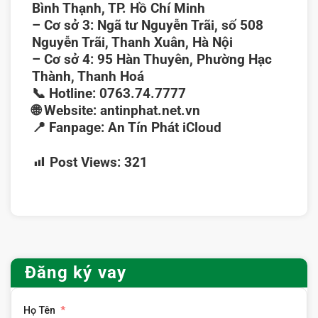
Bình Thạnh, TP. Hồ Chí Minh
–
Cơ sở 3:
Ngã tư Nguyễn Trãi, số 508
Nguyễn Trãi, Thanh Xuân, Hà Nội
–
Cơ sở 4:
95 Hàn Thuyên, Phường Hạc
Thành, Thanh Hoá
📞
Hotline:
0763.74.7777
🌐
Website:
antinphat.net.vn
📍
Fanpage:
An Tín Phát iCloud
Post Views:
321
Đăng ký vay
Họ Tên