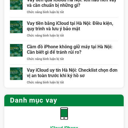
iPhone
và cần chuẩn bị những gì?
Hà
ở
Chức năng bình luận bị tắt
Nội:
Vay
Quy
tiền
Vay tiền bằng iCloud tại Hà Nội: Điều kiện,
trình
qua
rõ
quy trình và lưu ý bảo mật
iCloud
ràng
ở
Chức năng bình luận bị tắt
Hà
cho
Vay
Nội:
người
tiền
Cầm đồ iPhone không giữ máy tại Hà Nội:
Khi
cần
bằng
nào
Cần biết gì để tránh rủi ro?
vốn
iCloud
nên
ngắn
ở
Chức năng bình luận bị tắt
tại
vay
hạn
Cầm
Hà
và
đồ
Vay iCloud uy tín Hà Nội: Checklist chọn đơn
Nội:
cần
iPhone
Điều
vị an toàn trước khi ký hồ sơ
chuẩn
không
kiện,
bị
ở
Chức năng bình luận bị tắt
giữ
quy
những
Vay
máy
trình
gì?
iCloud
tại
và
uy
Hà
Danh mục vay
lưu
tín
Nội:
ý
Hà
Cần
bảo
Nội:
biết
mật
Checklist
gì
chọn
để
đơn
tránh