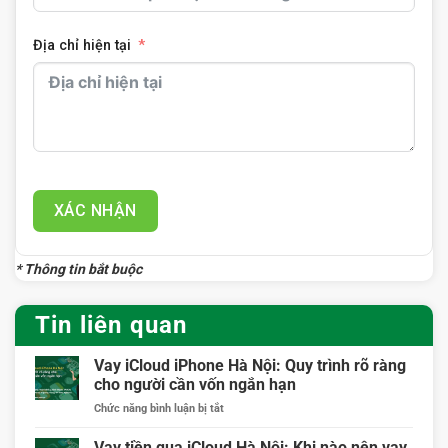
Địa chỉ hiện tại
XÁC NHẬN
* Thông tin bắt buộc
Tin liên quan
Vay iCloud iPhone Hà Nội: Quy trình rõ ràng
cho người cần vốn ngắn hạn
ở
Chức năng bình luận bị tắt
Vay
iCloud
Vay tiền qua iCloud Hà Nội: Khi nào nên vay