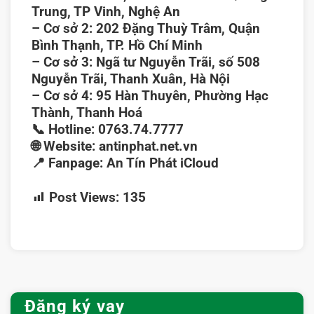
Trung, TP Vinh, Nghệ An
–
Cơ sở 2:
202 Đặng Thuỳ Trâm, Quận
Bình Thạnh, TP. Hồ Chí Minh
–
Cơ sở 3:
Ngã tư Nguyễn Trãi, số 508
Nguyễn Trãi, Thanh Xuân, Hà Nội
–
Cơ sở 4:
95 Hàn Thuyên, Phường Hạc
Thành, Thanh Hoá
📞
Hotline:
0763.74.7777
🌐
Website:
antinphat.net.vn
📍
Fanpage:
An Tín Phát iCloud
Post Views:
135
Đăng ký vay