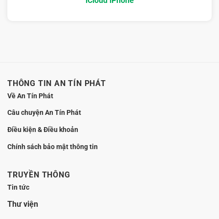
iCloud iPhone
vị
rủi
an
ro?
toàn
trước
khi
ký
hồ
sơ
THÔNG TIN AN TÍN PHÁT
Về An Tín Phát
Câu chuyện An Tín Phát
Điều kiện & Điều khoản
Chính sách bảo mật thông tin
TRUYỀN THÔNG
Tin tức
Thư viện