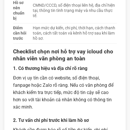
Hồ sơ
CMND/CCCD, số điện thoại liên hệ, địa chỉ hiện
nên
tại, thông tin tình trạng máy và nhu cầu thực
chuẩn
tế.
bị
Điểm
Hạn mức dự kiến, chi phí, thời hạn, cách thanh
cần hỏi
toán, cách tất toán và kênh hỗ trợ sau khi làm
trước
hồ sơ.
Checklist chọn nơi hỗ trợ vay icloud cho
nhân viên văn phòng an toàn
1. Có thương hiệu và địa chỉ rõ ràng
Đơn vị uy tín cần có website, số điện thoại,
fanpage hoặc Zalo rõ ràng. Nếu có văn phòng để
khách kiểm tra trực tiếp, mức độ tin cậy sẽ cao
hơn so với tài khoản cá nhân không có thông tin
xác minh.
2. Tư vấn chi phí trước khi làm hồ sơ
Khách cần được báo rõ số tiền dự kiến, chi phí,