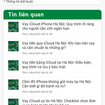
* Thông tin bắt buộc
Tin liên quan
Vay iCloud iPhone Hà Nội: Quy trình rõ ràng
cho người cần vốn ngắn hạn
ở
Chức năng bình luận bị tắt
Vay
iCloud
Vay tiền qua iCloud Hà Nội: Khi nào nên vay
iPhone
và cần chuẩn bị những gì?
Hà
ở
Chức năng bình luận bị tắt
Nội:
Vay
Quy
tiền
Vay tiền bằng iCloud tại Hà Nội: Điều kiện,
trình
qua
rõ
quy trình và lưu ý bảo mật
iCloud
ràng
ở
Chức năng bình luận bị tắt
Hà
cho
Vay
Nội:
người
tiền
Cầm đồ iPhone không giữ máy tại Hà Nội:
Khi
cần
bằng
nào
Cần biết gì để tránh rủi ro?
vốn
iCloud
nên
ngắn
ở
Chức năng bình luận bị tắt
tại
vay
hạn
Cầm
Hà
và
đồ
Vay iCloud uy tín Hà Nội: Checklist chọn đơn
Nội:
cần
iPhone
Điều
chuẩn