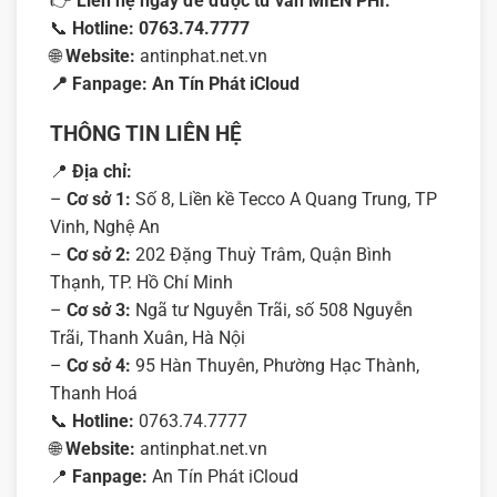
👉
Liên hệ ngay để được tư vấn MIỄN PHÍ:
📞
Hotline:
0763.74.7777
🌐
Website:
antinphat.net.vn
📍 Fanpage:
An Tín Phát iCloud
THÔNG TIN LIÊN HỆ
📍
Địa chỉ:
–
Cơ sở 1:
Số 8, Liền kề Tecco A Quang Trung, TP
Vinh, Nghệ An
–
Cơ sở 2:
202 Đặng Thuỳ Trâm, Quận Bình
Thạnh, TP. Hồ Chí Minh
–
Cơ sở 3:
Ngã tư Nguyễn Trãi, số 508 Nguyễn
Trãi, Thanh Xuân, Hà Nội
–
Cơ sở 4:
95 Hàn Thuyên, Phường Hạc Thành,
Thanh Hoá
📞
Hotline:
0763.74.7777
🌐
Website:
antinphat.net.vn
📍
Fanpage:
An Tín Phát iCloud