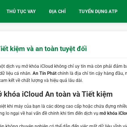
THỦ TỤC VAY
ĐỊA CHỈ
TUYỂN DỤNG ATP
ết kiệm và an toàn tuyệt đối
 một dịch vụ mở khóa iCloud không chỉ uy tín mà còn phải đảm 
dữ liệu cá nhân.
An Tín Phát
chính là địa chỉ tin cậy hàng đầu,
cam kết về chất lượng và hiệu quả lâu dài.
 khóa iCloud An toàn và Tiết kiệm
c biệt khi máy của bạn là các dòng cao cấp hoặc chứa đựng nhiề
ng lo ngại về hai vấn đề chính khi tìm đến dịch vụ
mở khóa iClo
 không chuyên nghiệp có thể dẫn đến việc mất dữ liệu vĩnh vi