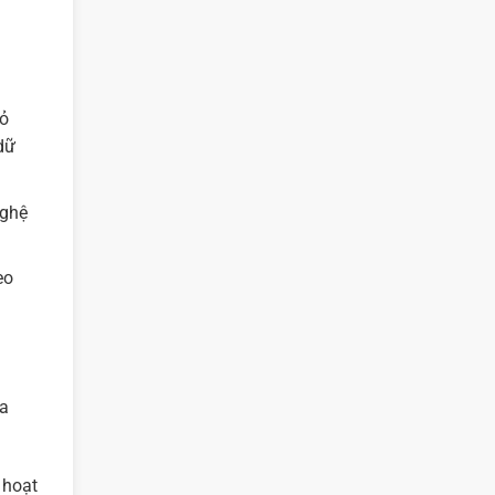
bỏ
dữ
nghệ
eo
ủa
 hoạt