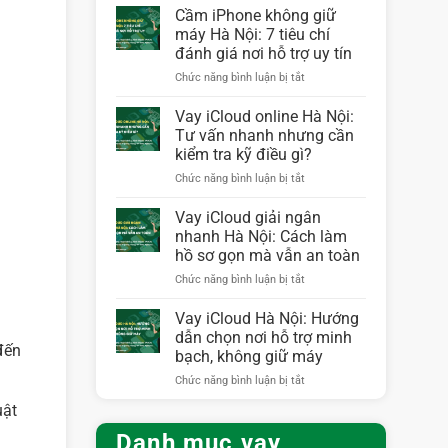
iPhone
Cầm iPhone không giữ
không
máy Hà Nội: 7 tiêu chí
giữ
đánh giá nơi hỗ trợ uy tín
máy
ở
Chức năng bình luận bị tắt
Hà
Cầm
Nội:
iPhone
Nhận
Vay iCloud online Hà Nội:
không
tiền
Tư vấn nhanh nhưng cần
giữ
nhanh,
kiểm tra kỹ điều gì?
máy
điện
ở
Chức năng bình luận bị tắt
Hà
thoại
Vay
Nội:
vẫn
iCloud
7
dùng
Vay iCloud giải ngân
online
tiêu
bình
nhanh Hà Nội: Cách làm
Hà
chí
thường
hồ sơ gọn mà vẫn an toàn
Nội:
đánh
ở
Chức năng bình luận bị tắt
Tư
giá
Vay
vấn
nơi
iCloud
nhanh
hỗ
Vay iCloud Hà Nội: Hướng
giải
nhưng
trợ
dẫn chọn nơi hỗ trợ minh
ngân
cần
đến
uy
bạch, không giữ máy
nhanh
kiểm
tín
ở
Chức năng bình luận bị tắt
Hà
tra
Vay
Nội:
kỹ
uật
iCloud
Cách
điều
Hà
làm
gì?
Danh mục vay
Nội: