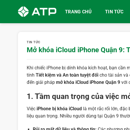
Bỏ
qua
TRANG CHỦ
TIN TỨC
nội
dung
TIN TỨC
Mở khóa iCloud iPhone Quận 9: Ti
Khi chiếc iPhone bị dính khóa kích hoạt, bạn cần
tính
Tiết kiệm và An toàn tuyệt đối
cho tài sản và 
đến giải pháp
mở khóa iCloud iPhone Quận 9
với 
1. Tầm quan trọng của việc mở
Việc
iPhone bị khóa iCloud
là một rắc rối lớn, đặ
liệu quan trọng. Nhiều người dùng tại Quận 9 thườ
Rủi ro mất dữ liệu và thông tin:
Các phương pháp