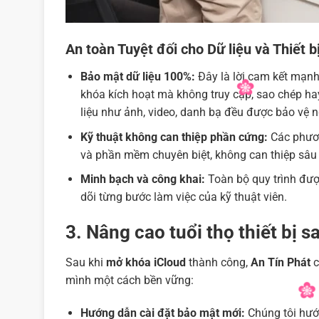
An toàn Tuyệt đối cho Dữ liệu và Thiết b
Bảo mật dữ liệu 100%:
Đây là lời cam kết mạn
khóa kích hoạt mà không truy cập, sao chép ha
liệu như ảnh, video, danh bạ đều được bảo vệ 
Kỹ thuật không can thiệp phần cứng:
Các phươ
và phần mềm chuyên biệt, không can thiệp sâu 
Minh bạch và công khai:
Toàn bộ quy trình được
dõi từng bước làm việc của kỹ thuật viên.
3. Nâng cao tuổi thọ thiết bị 
Sau khi
mở khóa iCloud
thành công,
An Tín Phát
c
mình một cách bền vững:
Hướng dẫn cài đặt bảo mật mới:
Chúng tôi hướn