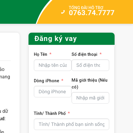
TỔNG ĐÀI HỖ TRỢ
0763.74.7777
Đăng ký vay
Họ Tên
Số điện thoại
bảo
 mang
Mã giới thiệu (Nếu
Dòng iPhone
có)
u dữ
Tỉnh/ Thành Phố
ud
:
ễn