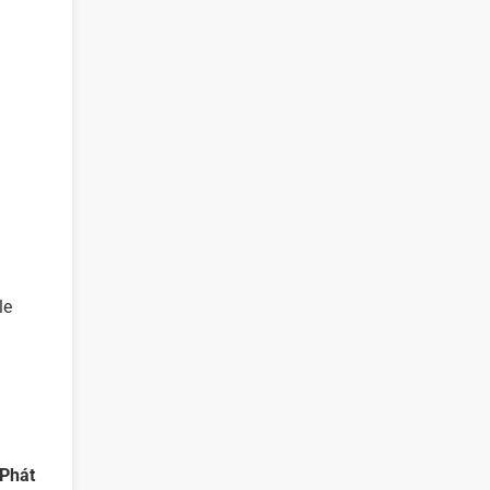
le
 Phát