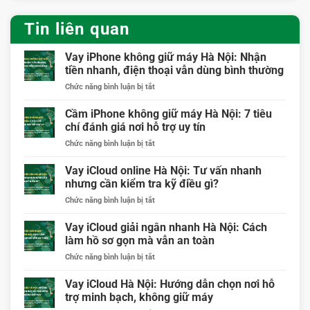
Tin liên quan
Vay iPhone không giữ máy Hà Nội: Nhận
tiền nhanh, điện thoại vẫn dùng bình thường
ở
Chức năng bình luận bị tắt
Vay
iPhone
Cầm iPhone không giữ máy Hà Nội: 7 tiêu
không
chí đánh giá nơi hỗ trợ uy tín
giữ
ở
Chức năng bình luận bị tắt
máy
Cầm
Hà
iPhone
Vay iCloud online Hà Nội: Tư vấn nhanh
Nội:
không
Nhận
nhưng cần kiểm tra kỹ điều gì?
giữ
tiền
ở
Chức năng bình luận bị tắt
máy
nhanh,
Vay
Hà
điện
iCloud
Vay iCloud giải ngân nhanh Hà Nội: Cách
Nội:
thoại
online
7
làm hồ sơ gọn mà vẫn an toàn
vẫn
Hà
tiêu
dùng
ở
Chức năng bình luận bị tắt
Nội:
chí
bình
Vay
Tư
đánh
thường
iCloud
Vay iCloud Hà Nội: Hướng dẫn chọn nơi hỗ
vấn
giá
giải
nhanh
trợ minh bạch, không giữ máy
nơi
ngân
nhưng
hỗ