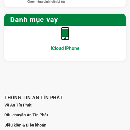
ở
Chức năng bình luận bị tắt
nhanh
cần
trợ
Vay
Hà
kiểm
uy
iCloud
Nội:
tra
tín
Hà
Cách
Danh mục vay
kỹ
Nội:
làm
điều
Hướng
hồ
gì?
dẫn
sơ
chọn
gọn
nơi
mà
hỗ
vẫn
iCloud iPhone
trợ
an
minh
toàn
bạch,
không
giữ
máy
THÔNG TIN AN TÍN PHÁT
Về An Tín Phát
Câu chuyện An Tín Phát
Điều kiện & Điều khoản