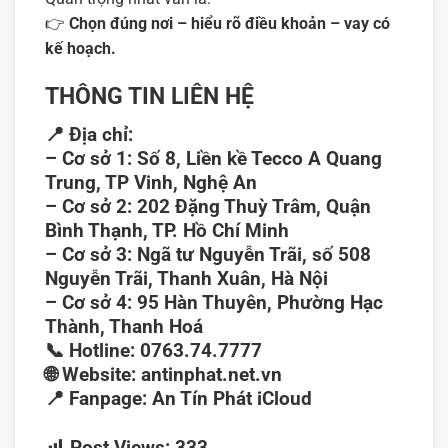
👉
Chọn đúng nơi – hiểu rõ điều khoản – vay có
kế hoạch.
THÔNG TIN LIÊN HỆ
📍
Địa chỉ:
–
Cơ sở 1:
Số 8, Liền kề Tecco A Quang
Trung, TP Vinh, Nghệ An
–
Cơ sở 2:
202 Đặng Thuỳ Trâm, Quận
Bình Thạnh, TP. Hồ Chí Minh
–
Cơ sở 3:
Ngã tư Nguyễn Trãi, số 508
Nguyễn Trãi, Thanh Xuân, Hà Nội
–
Cơ sở 4:
95 Hàn Thuyên, Phường Hạc
Thành, Thanh Hoá
📞
Hotline:
0763.74.7777
🌐
Website:
antinphat.net.vn
📍
Fanpage:
An Tín Phát iCloud
Post Views:
333