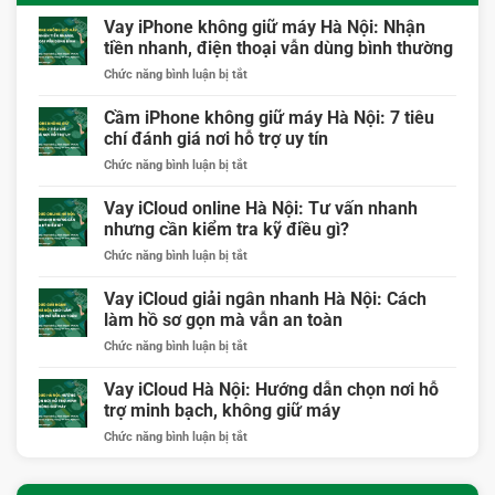
Vay iPhone không giữ máy Hà Nội: Nhận
tiền nhanh, điện thoại vẫn dùng bình thường
ở
Chức năng bình luận bị tắt
Vay
iPhone
Cầm iPhone không giữ máy Hà Nội: 7 tiêu
không
chí đánh giá nơi hỗ trợ uy tín
giữ
ở
Chức năng bình luận bị tắt
máy
Cầm
Hà
iPhone
Vay iCloud online Hà Nội: Tư vấn nhanh
Nội:
không
Nhận
nhưng cần kiểm tra kỹ điều gì?
giữ
tiền
ở
Chức năng bình luận bị tắt
máy
nhanh,
Vay
Hà
điện
iCloud
Vay iCloud giải ngân nhanh Hà Nội: Cách
Nội:
thoại
online
7
làm hồ sơ gọn mà vẫn an toàn
vẫn
Hà
tiêu
dùng
ở
Chức năng bình luận bị tắt
Nội:
chí
bình
Vay
Tư
đánh
thường
iCloud
Vay iCloud Hà Nội: Hướng dẫn chọn nơi hỗ
vấn
giá
giải
nhanh
trợ minh bạch, không giữ máy
nơi
ngân
nhưng
hỗ
ở
Chức năng bình luận bị tắt
nhanh
cần
trợ
Vay
Hà
kiểm
uy
iCloud
Nội:
tra
tín
Hà