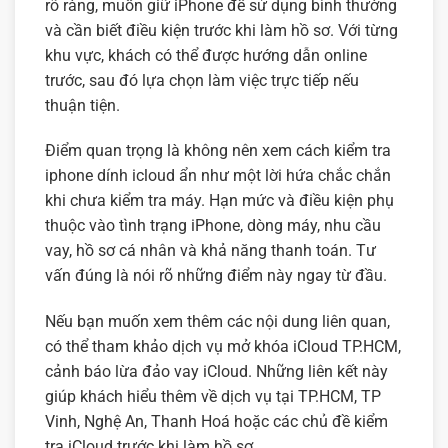
rõ ràng, muốn giữ iPhone để sử dụng bình thường
và cần biết điều kiện trước khi làm hồ sơ. Với từng
khu vực, khách có thể được hướng dẫn online
trước, sau đó lựa chọn làm việc trực tiếp nếu
thuận tiện.
Điểm quan trọng là không nên xem cách kiểm tra
iphone dính icloud ẩn như một lời hứa chắc chắn
khi chưa kiểm tra máy. Hạn mức và điều kiện phụ
thuộc vào tình trạng iPhone, dòng máy, nhu cầu
vay, hồ sơ cá nhân và khả năng thanh toán. Tư
vấn đúng là nói rõ những điểm này ngay từ đầu.
Nếu bạn muốn xem thêm các nội dung liên quan,
có thể tham khảo
dịch vụ mở khóa iCloud TP.HCM
,
cảnh báo lừa đảo vay iCloud
. Những liên kết này
giúp khách hiểu thêm về dịch vụ tại TP.HCM, TP
Vinh, Nghệ An, Thanh Hoá hoặc các chủ đề kiểm
tra iCloud trước khi làm hồ sơ.