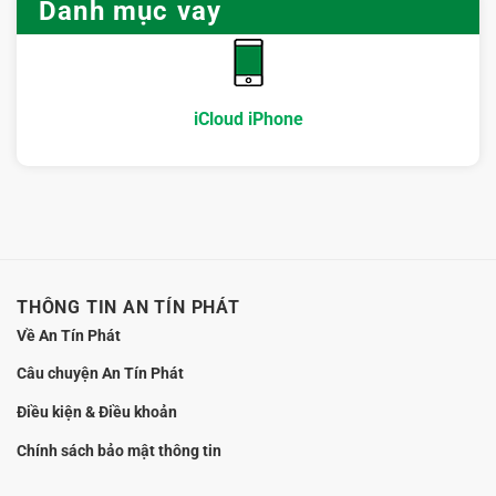
Cách
Danh mục vay
kỹ
Nội:
làm
điều
Hướng
hồ
gì?
dẫn
sơ
chọn
gọn
nơi
mà
hỗ
vẫn
iCloud iPhone
trợ
an
minh
toàn
bạch,
không
giữ
máy
THÔNG TIN AN TÍN PHÁT
Về An Tín Phát
Câu chuyện An Tín Phát
Điều kiện & Điều khoản
Chính sách bảo mật thông tin