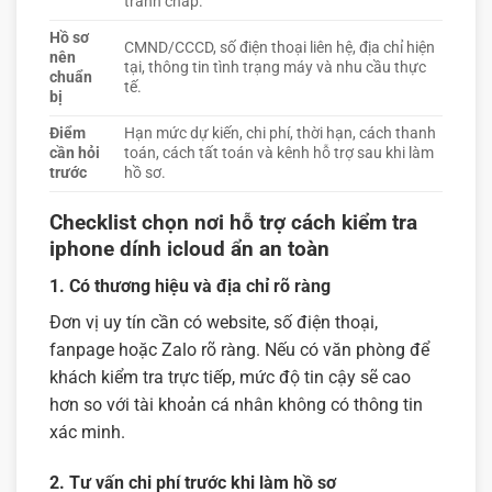
tranh chấp.
Hồ sơ
CMND/CCCD, số điện thoại liên hệ, địa chỉ hiện
nên
tại, thông tin tình trạng máy và nhu cầu thực
chuẩn
tế.
bị
Điểm
Hạn mức dự kiến, chi phí, thời hạn, cách thanh
cần hỏi
toán, cách tất toán và kênh hỗ trợ sau khi làm
trước
hồ sơ.
Checklist chọn nơi hỗ trợ cách kiểm tra
iphone dính icloud ẩn an toàn
1. Có thương hiệu và địa chỉ rõ ràng
Đơn vị uy tín cần có website, số điện thoại,
fanpage hoặc Zalo rõ ràng. Nếu có văn phòng để
khách kiểm tra trực tiếp, mức độ tin cậy sẽ cao
hơn so với tài khoản cá nhân không có thông tin
xác minh.
2. Tư vấn chi phí trước khi làm hồ sơ